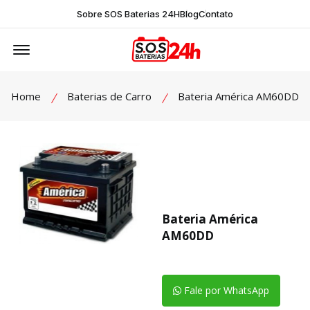
Sobre SOS Baterias 24H
Blog
Contato
Offcanvas Menu Open
Home
Baterias de Carro
Bateria América AM60DD
Bateria América
AM60DD
Fale por WhatsApp